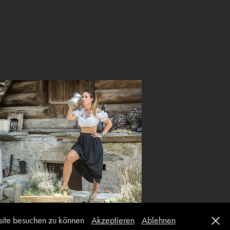
buuremeitschi-kalender-
entwurf
2019
bsite besuchen zu können
Akzeptieren
Ablehnen